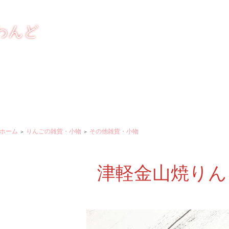
しく おいしく
わんど
ホーム
りんごの雑貨・小物
その他雑貨・小物
＞
＞
津軽金山焼りん