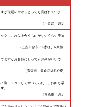
ますが職場の皆からとっても喜ばれていま
（千葉県／S様）
ィックにこれ以上合うものがないくらい美味
（五所川原市／K家様、N家様）
ってますがお客様にとっても評判がいいで
（青森市／飲食店経営O様）
めて塩コショウして食べてみたら、お肉も柔
ます。
（青森市／S様）
ても助かりました！りんご1個分って有難い