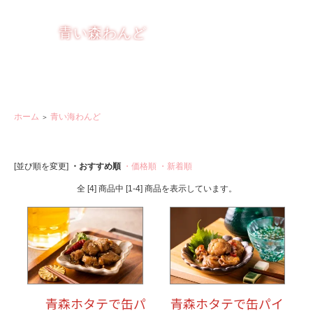
りんごを もっと楽しく おいしく
青い森わんど
ホーム
青い海わんど
＞
[並び順を変更]
・おすすめ順
・価格順
・新着順
全 [4] 商品中 [1-4] 商品を表示しています。
青森ホタテで缶パ
青森ホタテで缶パイ