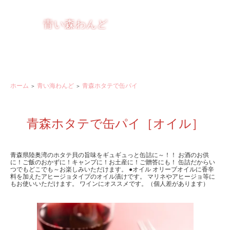
りんごを もっと楽しく おいしく
青い森わんど
ホーム
青い海わんど
青森ホタテで缶パイ
＞
＞
青森ホタテで缶パイ［オイル］
青森県陸奥湾のホタテ貝の旨味をギュギュっと缶詰に～！！
お酒のお供
に！ご飯のおかずに！キャンプに！お土産に！ご贈答にも！
缶詰だからい
つでもどこでも～お楽しみいただけます。
●オイル
オリーブオイルに香辛
料を加えたアヒージョタイプのオイル漬けです。
マリネやアヒージョ等に
もお使いいただけます。
ワインにオススメです。（個人差があります）