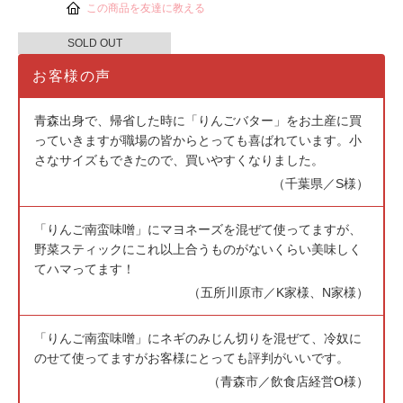
この商品を友達に教える
SOLD OUT
お客様の声
青森出身で、帰省した時に「りんごバター」をお土産に買
っていきますが職場の皆からとっても喜ばれています。小
さなサイズもできたので、買いやすくなりました。
（千葉県／S様）
「りんご南蛮味噌」にマヨネーズを混ぜて使ってますが、
野菜スティックにこれ以上合うものがないくらい美味しく
てハマってます！
（五所川原市／K家様、N家様）
「りんご南蛮味噌」にネギのみじん切りを混ぜて、冷奴に
のせて使ってますがお客様にとっても評判がいいです。
（青森市／飲食店経営O様）