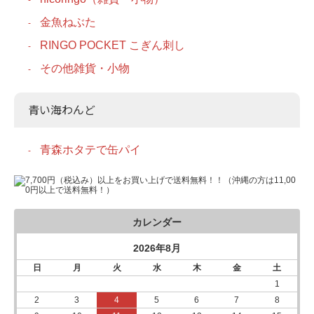
金魚ねぶた
RINGO POCKET こぎん刺し
その他雑貨・小物
青い海わんど
青森ホタテで缶パイ
カレンダー
2026年8月
日
月
火
水
木
金
土
1
2
3
4
5
6
7
8