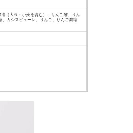
本醸造（大豆・小麦を含む）、りんご酢、りん
糖、カシスピューレ、りんご、りんご濃縮