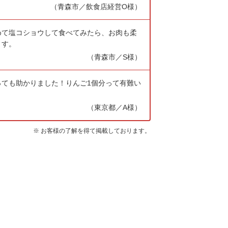
（青森市／飲食店経営O様）
めて塩コショウして食べてみたら、お肉も柔
ます。
（青森市／S様）
ても助かりました！りんご1個分って有難い
（東京都／A様）
※ お客様の了解を得て掲載しております。