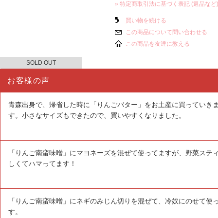
» 特定商取引法に基づく表記 (返品など
買い物を続ける
この商品について問い合わせる
この商品を友達に教える
SOLD OUT
お客様の声
青森出身で、帰省した時に「りんごバター」をお土産に買っていき
す。小さなサイズもできたので、買いやすくなりました。
「りんご南蛮味噌」にマヨネーズを混ぜて使ってますが、野菜ステ
しくてハマってます！
「りんご南蛮味噌」にネギのみじん切りを混ぜて、冷奴にのせて使
す。