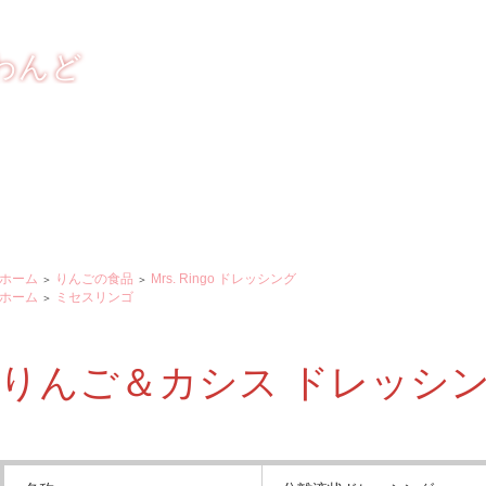
しく おいしく
わんど
ホーム
りんごの食品
Mrs. Ringo ドレッシング
＞
＞
ホーム
ミセスリンゴ
＞
りんご＆カシス ドレッシ