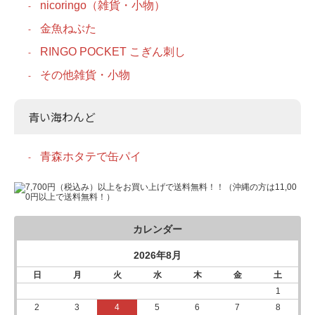
nicoringo（雑貨・小物）
金魚ねぶた
RINGO POCKET こぎん刺し
その他雑貨・小物
青い海わんど
青森ホタテで缶パイ
カレンダー
2026年8月
日
月
火
水
木
金
土
1
2
3
4
5
6
7
8