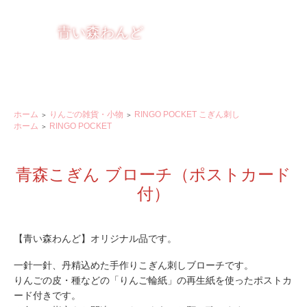
りんごを もっと楽しく おいしく
青い森わんど
ホーム
りんごの雑貨・小物
RINGO POCKET こぎん刺し
＞
＞
ホーム
RINGO POCKET
＞
青森こぎん ブローチ（ポストカード
付）
【青い森わんど】オリジナル品です。
一針一針、丹精込めた手作りこぎん刺しブローチです。
りんごの皮・種などの「りんご輪紙」の再生紙を使ったポストカ
ード付きです。