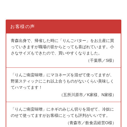
お客様の声
青森出身で、帰省した時に「りんごバター」をお土産に買
っていきますが職場の皆からとっても喜ばれています。小
さなサイズもできたので、買いやすくなりました。
（千葉県／S様）
「りんご南蛮味噌」にマヨネーズを混ぜて使ってますが、
野菜スティックにこれ以上合うものがないくらい美味しく
てハマってます！
（五所川原市／K家様、N家様）
「りんご南蛮味噌」にネギのみじん切りを混ぜて、冷奴に
のせて使ってますがお客様にとっても評判がいいです。
（青森市／飲食店経営O様）