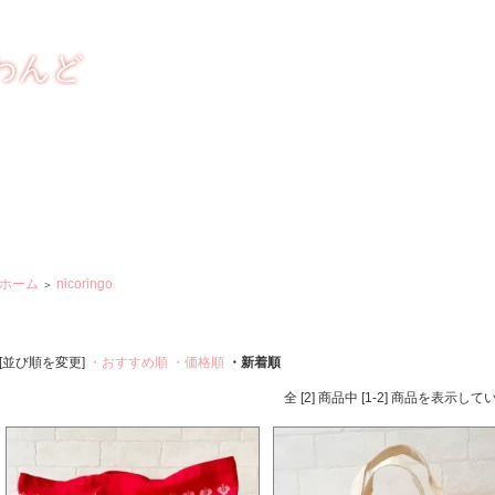
しく おいしく
わんど
ホーム
nicoringo
＞
[並び順を変更]
・おすすめ順
・価格順
・新着順
全 [2] 商品中 [1-2] 商品を表示し