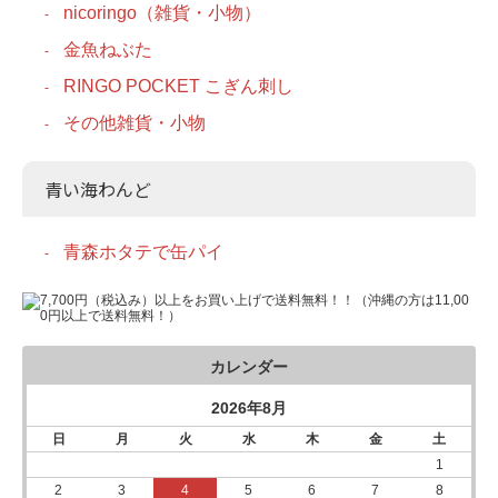
nicoringo（雑貨・小物）
金魚ねぶた
RINGO POCKET こぎん刺し
その他雑貨・小物
青い海わんど
青森ホタテで缶パイ
カレンダー
2026年8月
日
月
火
水
木
金
土
1
2
3
4
5
6
7
8