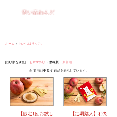
りんごを もっと楽しく おいしく
青い森わんど
ホーム
わたしはりんご。
＞
[並び順を変更]
・おすすめ順
・価格順
・新着順
全 [3] 商品中 [1-3] 商品を表示しています。
【限定1回お試し
【定期購入】わた