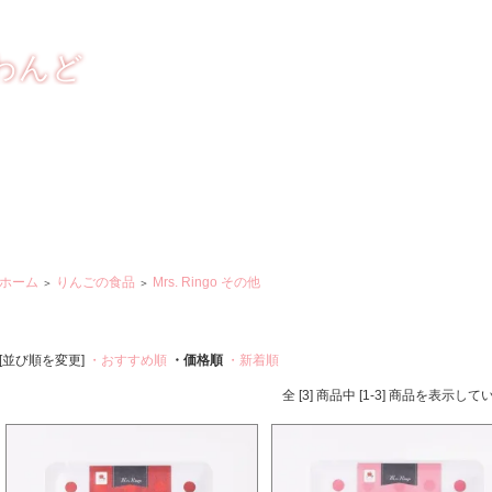
しく おいしく
わんど
ホーム
りんごの食品
Mrs. Ringo その他
＞
＞
[並び順を変更]
・おすすめ順
・価格順
・新着順
全 [3] 商品中 [1-3] 商品を表示し