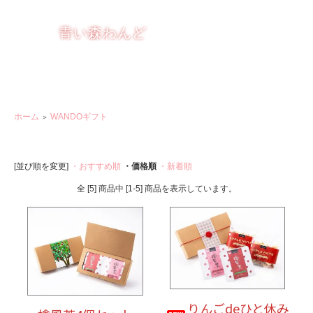
りんごを もっと楽しく おいしく
青い森わんど
ホーム
WANDOギフト
＞
[並び順を変更]
・おすすめ順
・価格順
・新着順
全 [5] 商品中 [1-5] 商品を表示しています。
りんごdeひと休み