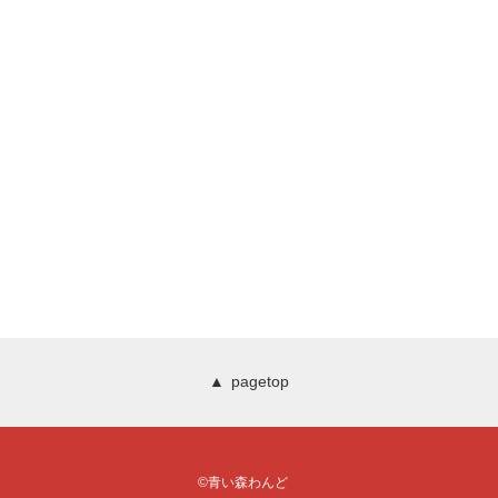
pagetop
©️青い森わんど