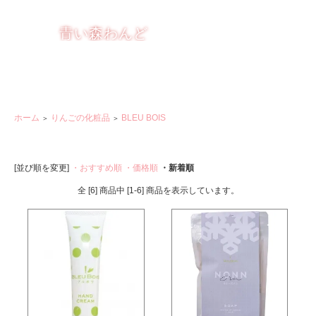
りんごを もっと楽しく おいしく
青い森わんど
ホーム
りんごの化粧品
BLEU BOIS
＞
＞
[並び順を変更]
・おすすめ順
・価格順
・新着順
全 [6] 商品中 [1-6] 商品を表示しています。